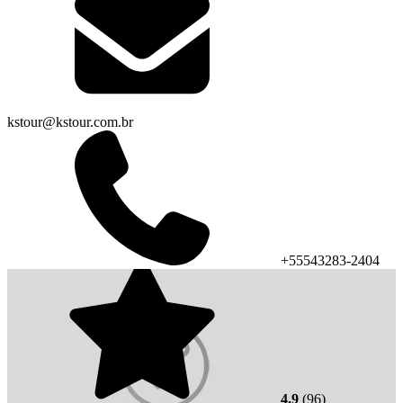
kstour@kstour.com.br
+55543283-2404
4.9
(96)