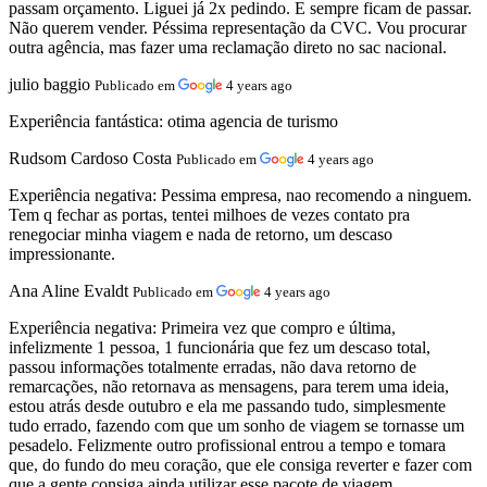
passam orçamento. Liguei já 2x pedindo. E sempre ficam de passar.
Não querem vender. Péssima representação da CVC. Vou procurar
outra agência, mas fazer uma reclamação direto no sac nacional.
julio baggio
Publicado em
4 years ago
Experiência fantástica:
otima agencia de turismo
Rudsom Cardoso Costa
Publicado em
4 years ago
Experiência negativa:
Pessima empresa, nao recomendo a ninguem.
Tem q fechar as portas, tentei milhoes de vezes contato pra
renegociar minha viagem e nada de retorno, um descaso
impressionante.
Ana Aline Evaldt
Publicado em
4 years ago
Experiência negativa:
Primeira vez que compro e última,
infelizmente 1 pessoa, 1 funcionária que fez um descaso total,
passou informações totalmente erradas, não dava retorno de
remarcações, não retornava as mensagens, para terem uma ideia,
estou atrás desde outubro e ela me passando tudo, simplesmente
tudo errado, fazendo com que um sonho de viagem se tornasse um
pesadelo. Felizmente outro profissional entrou a tempo e tomara
que, do fundo do meu coração, que ele consiga reverter e fazer com
que a gente consiga ainda utilizar esse pacote de viagem.