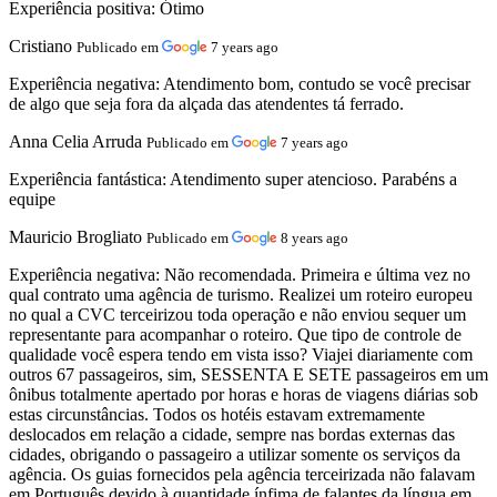
Experiência positiva:
Ótimo
Cristiano
Publicado em
7 years ago
Experiência negativa:
Atendimento bom, contudo se você precisar
de algo que seja fora da alçada das atendentes tá ferrado.
Anna Celia Arruda
Publicado em
7 years ago
Experiência fantástica:
Atendimento super atencioso. Parabéns a
equipe
Mauricio Brogliato
Publicado em
8 years ago
Experiência negativa:
Não recomendada. Primeira e última vez no
qual contrato uma agência de turismo. Realizei um roteiro europeu
no qual a CVC terceirizou toda operação e não enviou sequer um
representante para acompanhar o roteiro. Que tipo de controle de
qualidade você espera tendo em vista isso? Viajei diariamente com
outros 67 passageiros, sim, SESSENTA E SETE passageiros em um
ônibus totalmente apertado por horas e horas de viagens diárias sob
estas circunstâncias. Todos os hotéis estavam extremamente
deslocados em relação a cidade, sempre nas bordas externas das
cidades, obrigando o passageiro a utilizar somente os serviços da
agência. Os guias fornecidos pela agência terceirizada não falavam
em Português devido à quantidade ínfima de falantes da língua em