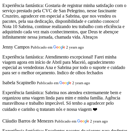
Experiência fantástica:
Gostaria de registrar minha satisfação com o
serviço prestado pela CVC de San Pelegrino, nesse fascinante
Cruzeiro, agradecer em especial a Sabrina, que nos vendeu os
pacotes, pela sua dedicação, disponibilidade e carinho conosco!
Nota 10 Sabrina, continue realizando teu trabalho com eficiência e
adquirindo cada vez mais conhecimentos, que Deus te abençoe
infinitamente nessa jornada, chamada vida. Abraços
Jenny Campos
Publicado em
2 years ago
Experiência fantástica:
Atendimento excepcional! Farei minha
viagem agora em início de Abril para Maceió, agradecimento
especial as vendedoras Ana e Sabrina por todo o suporte e cuidado
para ser o melhor orçamento. Indico de olhos fechados
Isabela Scapinello
Publicado em
2 years ago
Experiência fantástica:
Sabrina nos atendeu extremamente bem e
organizou uma viagem linda para mim e minha família. Agência
maravilhosa e trabalho impecável. Só tenho a agradecer pelo
cuidado e carinho q trataram nós e nossa viagem ❤️
Cláudio Barros de Menezes
Publicado em
2 years ago
Experiência fantástica:
Excelentes pacotes de viagens para desfrutar