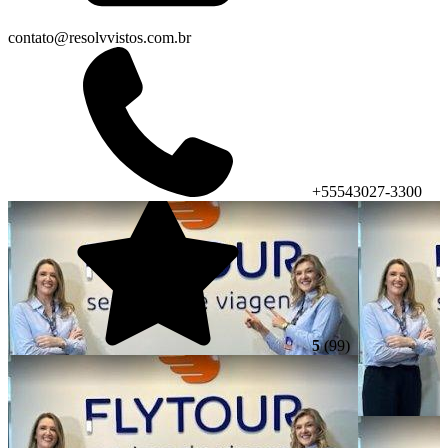
contato@resolvvistos.com.br
+55543027-3300
5
(99)