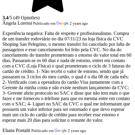
3.4
/5 (49 Opiniões)
Ângela Lorensi
Publicado em
2 years ago
Experiência negativa:
Falta de respeito e profissionalismo. Compra
de um transfer rodoviário no dia 07/11/23 na loja física da CVC
Shoping San Pelegrino, o mesmo transfer foi cancelado por falta de
passageiros e esse cancelamento foi feito pela CVC. No dia do
cancelamento do transfer prometeram o estorno do valor total em 60
dias. Passaram-se os 60 dias e nada de estorno, entrei em contato
com a CVC (Loja Física) o qual prometeram o ciclo de 3 faturas do
cartão de crédito. 1- Não recebi o valor de estorno, sendo que já
passaram os 3 ciclos do meu cartão, o qual é o dia 08 de cada mês;
2- Verificado com a operadora do cartão Visa juntamente com a
Gerente da minha conta e não existe nenhum lançamento da CVC;
3- Gerente abriu protocolo no SAC e disse que não tem mais o que
fazer e me forneceu o telefone para que eu mesma entre em contato
com o SAC; 4- Liguei no SAC da CVC o qual me informaram que
possuem um valor inferior para ser estornado e que devo esperar
mais um ciclo do cartão de crédito para receber esse estorno e
esperar mais 20 dias para solicitar o restante do valor.
Eliana Pontalti
Publicado em
2 years ago