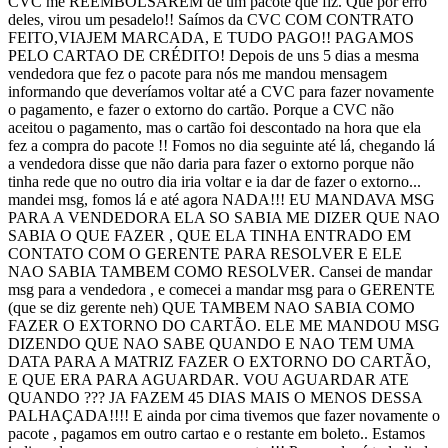
CVC me REEMBOLSAREM de um pacote que fiz. Que por erro
deles, virou um pesadelo!! Saímos da CVC COM CONTRATO
FEITO,VIAJEM MARCADA, E TUDO PAGO!! PAGAMOS
PELO CARTAO DE CRÉDITO! Depois de uns 5 dias a mesma
vendedora que fez o pacote para nós me mandou mensagem
informando que deveríamos voltar até a CVC para fazer novamente
o pagamento, e fazer o extorno do cartão. Porque a CVC não
aceitou o pagamento, mas o cartão foi descontado na hora que ela
fez a compra do pacote !! Fomos no dia seguinte até lá, chegando lá
a vendedora disse que não daria para fazer o extorno porque não
tinha rede que no outro dia iria voltar e ia dar de fazer o extorno...
mandei msg, fomos lá e até agora NADA!!! EU MANDAVA MSG
PARA A VENDEDORA ELA SO SABIA ME DIZER QUE NAO
SABIA O QUE FAZER , QUE ELA TINHA ENTRADO EM
CONTATO COM O GERENTE PARA RESOLVER E ELE
NAO SABIA TAMBEM COMO RESOLVER. Cansei de mandar
msg para a vendedora , e comecei a mandar msg para o GERENTE
(que se diz gerente neh) QUE TAMBEM NAO SABIA COMO
FAZER O EXTORNO DO CARTÃO. ELE ME MANDOU MSG
DIZENDO QUE NAO SABE QUANDO E NAO TEM UMA
DATA PARA A MATRIZ FAZER O EXTORNO DO CARTÃO,
E QUE ERA PARA AGUARDAR. VOU AGUARDAR ATE
QUANDO ??? JA FAZEM 45 DIAS MAIS O MENOS DESSA
PALHAÇADA!!!! E ainda por cima tivemos que fazer novamente o
pacote , pagamos em outro cartao e o restante em boleto.. Estamos