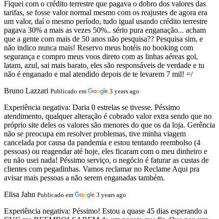
Fiquei com o crédito terrestre que pagava o dobro dos valores das
tarifas, se fosse valor normal mesmo com os reajustes de agora era
um valor, daí o mesmo período, tudo igual usando crédito terrestre
pagava 30% a mais as vezes 50%.. sério pura enganação... acham
que a gente com mais de 50 anos não pesquisa?? Pesquisa sim, e
não indico nunca mais! Reservo meus hotéis no booking com
segurança e compro meus voos direto com as linhas aéreas gol,
latam, azul, sai mais barato, eles são responsáveis de verdade e tu
não é enganado e mal atendido depois de te levarem 7 mil! =/
Bruno Lazzari
Publicado em
3 years ago
Experiência negativa:
Daria 0 estrelas se tivesse. Péssimo
atendimento, qualquer alteração é cobrado valor extra sendo que no
próprio site deles os valores são menores do que os da loja. Gerência
não se preocupa em resolver problemas, tive minha viagem
cancelada por causa da pandemia e estou tentando reembolso (4
pessoas) ou reagendar até hoje, eles ficaram com o meu dinheiro e
eu não usei nada! Péssimo serviço, o negócio é faturar as custas de
clientes com pegadinhas. Vamos reclamar no Reclame Aqui pra
avisar mais pessoas a não serem enganadas também.
Elisa Jahn
Publicado em
3 years ago
Experiência negativa:
Péssimo! Estou a quase 45 dias esperando a