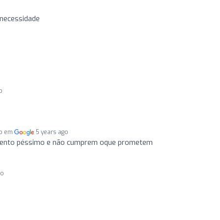
 necessidade
o
do em
5 years ago
mento péssimo e não cumprem oque prometem
go