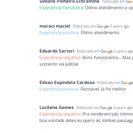
Simone Pinheiro Schramme
Publicado em
Experiência fantástica:
Ótimo atendimento e op
moraci maciel
Publicado em
3 years ago
Experiência positiva:
Ótimo atendimento
Eduardo Sartori
Publicado em
3 years ag
Experiência negativa:
Bons funcionários... Mas
somente via judicial
Edson Espíndola Cardoso
Publicado em
Experiência positiva:
Razoável, já foi melhor
Lucilene Gomes
Publicado em
4 years ag
Experiência negativa:
Pra venderem,são ótimos.
boa vontade deles,eu quero as minhas passag