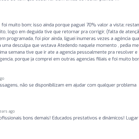
 foi muito bom; isso ainda porque paguei 70% valor a vista; resta
o, logo em deguida tive que retornar pra corrigir, (falta de atençã
em programada, foi pior ainda, liguei inumeras vezes a agência qu
ha uma desculpa que wstava Atedendo naquele momento , pedia me
ultima semana tive que ir ate a agencia pessoalmente pra resolver e
encia, porque ja comprei em outras agencias filiais e foi muito bo
ago
ssagens, não se disponibilizam em ajudar com qualquer problema
years ago
fissionais bons demais! Educados prestativos e dinâmicos! Lugar