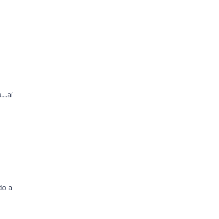
..aí
do a