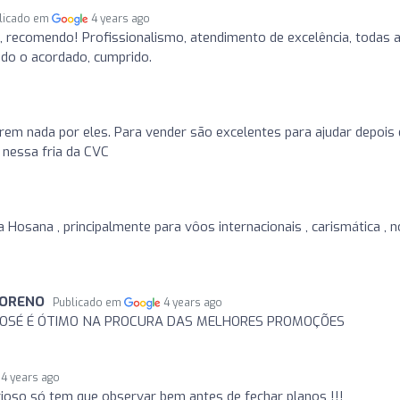
licado em
4 years ago
, recomendo! Profissionalismo, atendimento de excelência, todas 
odo o acordado, cumprido.
rem nada por eles. Para vender são excelentes para ajudar depois
 nessa fria da CVC
osana , principalmente para vôos internacionais , carismática , n
MORENO
Publicado em
4 years ago
JOSÉ É ÓTIMO NA PROCURA DAS MELHORES PROMOÇÕES
4 years ago
ioso só tem que observar bem antes de fechar planos !!!