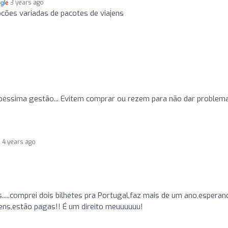
3 years ago
cões variadas de pacotes de viajens
o
 péssima gestão... Evitem comprar ou rezem para não dar problema..
4 years ago
o
....comprei dois bilhetes pra Portugal,faz mais de um ano,esperan
ens,estão pagas!! É um direito meuuuuuu!