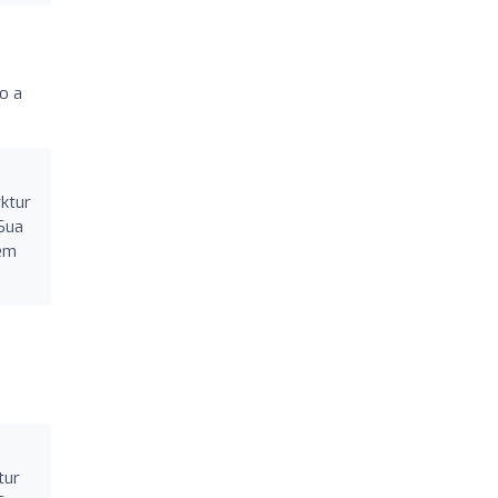
o a
ktur
Sua
 em
tur