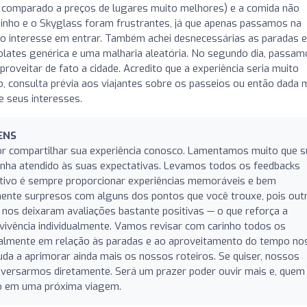
e comparado a preços de lugares muito melhores) e a comida não
dinho e o Skyglass foram frustrantes, já que apenas passamos na
o interesse em entrar. Também achei desnecessárias as paradas 
olates genérica e uma malharia aleatória. No segundo dia, passam
oveitar de fato a cidade. Acredito que a experiência seria muito
consulta prévia aos viajantes sobre os passeios ou então dada 
e seus interesses.
ENS
 compartilhar sua experiência conosco. Lamentamos muito que s
nha atendido às suas expectativas. Levamos todos os feedbacks
jetivo é sempre proporcionar experiências memoráveis e bem
mente surpresos com alguns dos pontos que você trouxe, pois out
nos deixaram avaliações bastante positivas — o que reforça a
vivência individualmente. Vamos revisar com carinho todos os
ialmente em relação às paradas e ao aproveitamento do tempo no
juda a aprimorar ainda mais os nossos roteiros. Se quiser, nossos
nversarmos diretamente. Será um prazer poder ouvir mais e, quem
ão em uma próxima viagem.