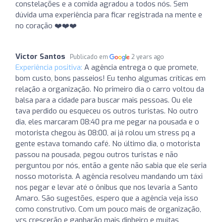
constelações e a comida agradou a todos nós. Sem
dúvida uma experiência para ficar registrada na mente e
no coração ❤️❤️❤️
Victor Santos
Publicado em
2 years ago
Experiência positiva:
A agência entrega o que promete,
bom custo, bons passeios! Eu tenho algumas críticas em
relação a organização. No primeiro dia o carro voltou da
balsa para a cidade para buscar mais pessoas. Ou ele
tava perdido ou esqueceu os outros turistas. No outro
dia, eles marcaram 08:40 pra me pegar na pousada e o
motorista chegou às 08:00, aí já rolou um stress pq a
gente estava tomando café. No último dia, o motorista
passou na pousada, pegou outros turistas e não
perguntou por nós, então a gente não sabia que ele seria
nosso motorista. A agência resolveu mandando um táxi
nos pegar e levar até o ônibus que nos levaria a Santo
Amaro. São sugestões, espero que a agência veja isso
como construtivo. Com um pouco mais de organização,
vcs crescerão e ganharão mais dinheiro e muitas