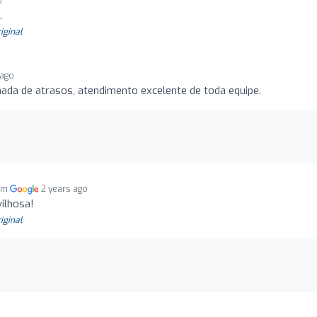
o
.
riginal
 ago
ada de atrasos, atendimento excelente de toda equipe.
 em
2 years ago
ilhosa!
riginal