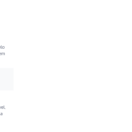
elo
Sem
el,
za