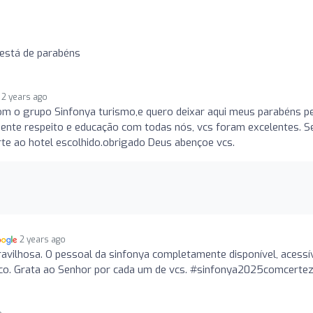
o
 está de parabéns
2 years ago
com o grupo Sinfonya turismo,e quero deixar aqui meus parabéns p
lmente respeito e educação com todas nós, vcs foram excelentes. 
te ao hotel escolhido.obrigado Deus abençoe vcs.
2 years ago
avilhosa. O pessoal da sinfonya completamente disponível, acessív
sco. Grata ao Senhor por cada um de vcs. #sinfonya2025comcerte