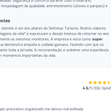
lidade, segurança e conforto durante todo o itinerário.
hospedagem de qualidade, entretenimento (shows e parques) e
entes
 clientes é um dos pilares da Sinfonya Turismo. Muitos viajores
iagens da vida" e expressam o desejo intenso de retornar no ano
icamente os mesmos monitores. A empresa é vista como
super
que demonstra empatia e cuidado genuíno, fazendo com que os
rante toda a jornada. A recomendação é unânime: uma experiência
rar momentos importantes da vida.
4.6
/5 (106 Opini
per prestativo organizado me deixou maravilhada