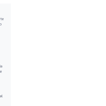
rte
o
da
de
al