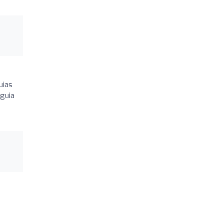
uias
 guia
a