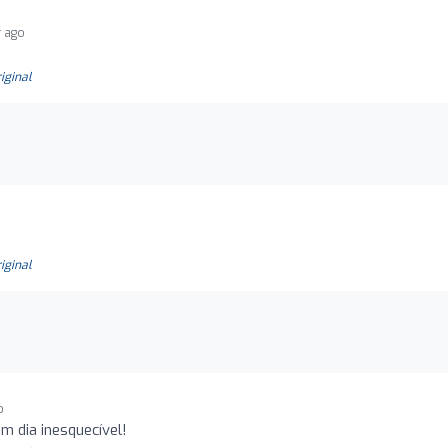
r ago
riginal
riginal
o
m dia inesquecível!