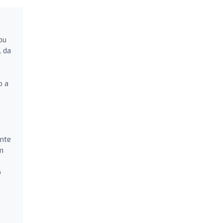
ou
l da
o a
ante
em
s
o