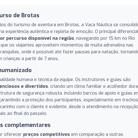
urso de Brotas
os do turismo de aventura em Brotas, a Vaca Náutica se consolid
experiência autêntica e repleta de emoção. O principal diferencia
or percurso disponível na região
, navegando por 15 km no Rio
te que os viajantes aproveitem momentos de muita adrenalina nas
anquilas, onde é possível até fazer pausas para natação, tornand
 crianças a partir de 7 anos.
 humanizado
lidade humana e técnica da equipe. Os instrutores e guias são
enciosos e divertidos
, criando um clima familiar e acolhedor dur
trutura de segurança robusta, incluindo barcos de apoio e guias 
 garantindo a proteção dos participantes, especialmente em trecho
 carinho com o cliente é evidente, desde o atendimento na recepçã
is ao final do passeio.
ços complementares
or oferecer
preços competitivos
em comparação a outras