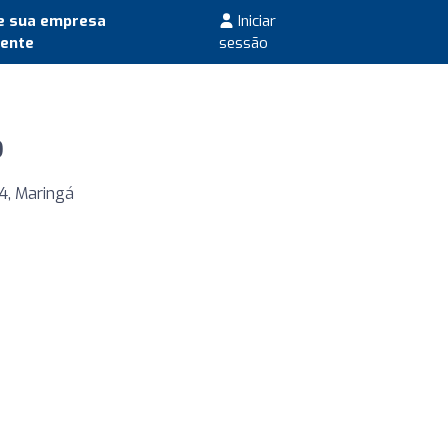
e sua empresa
Iniciar
mente
sessão
o
34, Maringá