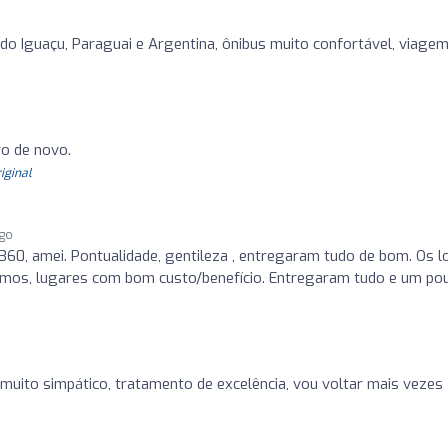
do Iguaçu, Paraguai e Argentina, ônibus muito confortável, viage
ero de novo.
riginal
ago
60, amei. Pontualidade, gentileza , entregaram tudo de bom. Os l
timos, lugares com bom custo/benefício. Entregaram tudo e um po
muito simpático, tratamento de excelência, vou voltar mais vezes