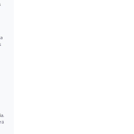
s
ra
s
ia.
rá