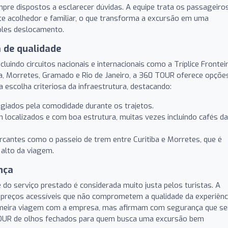
pre dispostos a esclarecer dúvidas. A equipe trata os passageiro
te acolhedor e familiar, o que transforma a excursão em uma
ples deslocamento.
a de qualidade
cluindo circuitos nacionais e internacionais como a Tríplice Frontei
iba, Morretes, Gramado e Rio de Janeiro, a 360 TOUR oferece opçõe
 escolha criteriosa da infraestrutura, destacando:
iados pela comodidade durante os trajetos.
 localizados e com boa estrutura, muitas vezes incluindo cafés da
cantes como o passeio de trem entre Curitiba e Morretes, que é
alto da viagem.
nça
 do serviço prestado é considerada muito justa pelos turistas. A
m preços acessíveis que não comprometem a qualidade da experiênc
primeira viagem com a empresa, mas afirmam com segurança que se
TOUR de olhos fechados para quem busca uma excursão bem