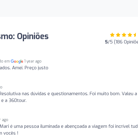
smo: Opiniões
5
/5 (186 Opiniõ
ado em
1 year ago
ados. Amei. Preço justo
go
Resolutiva nas dúvidas e questionamentos. Foi muito bom. Valeu a
 e a 360tour.
r ago
 Mari é uma pessoa iluminada e abençoada a viagem foi incrível tu
m vocês !