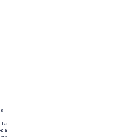
de
 foi
os a