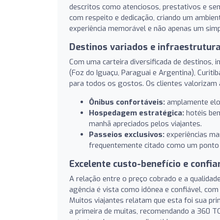
descritos como atenciosos, prestativos e sem
com respeito e dedicação, criando um ambien
experiência memorável e não apenas um sim
Destinos variados e infraestrutur
Com uma carteira diversificada de destinos, in
(Foz do Iguaçu, Paraguai e Argentina), Curit
para todos os gostos. Os clientes valorizam a
Ônibus confortáveis:
amplamente elog
Hospedagem estratégica:
hotéis bem
manhã apreciados pelos viajantes.
Passeios exclusivos:
experiências mar
frequentemente citado como um ponto 
Excelente custo-benefício e confia
A relação entre o preço cobrado e a qualidade
agência é vista como idônea e confiável, co
Muitos viajantes relatam que esta foi sua 
a primeira de muitas, recomendando a 360 