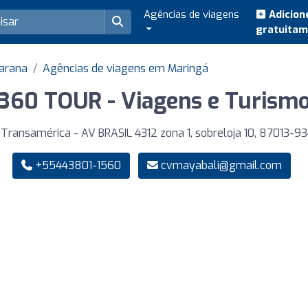
Agências de viagens
Adicion
gratuita
Parana
Agências de viagens em Maringá
360 TOUR - Viagens e Turism
o Transamérica - AV BRASIL 4312 zona 1, sobreloja 10, 87013-9
+55443801-1560
cvmayabali@gmail.com