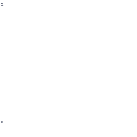
o,
 no