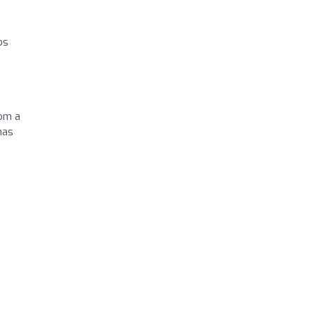
os
com a
mas