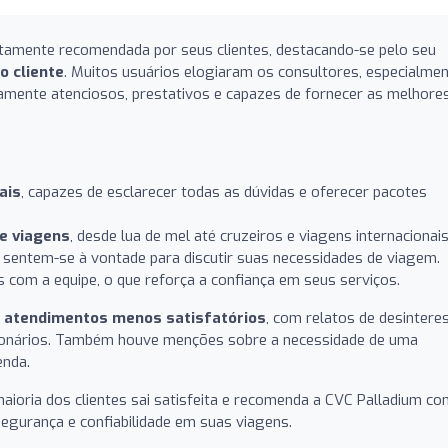
ltamente recomendada por seus clientes, destacando-se pelo seu
o cliente
. Muitos usuários elogiaram os consultores, especialme
amente atenciosos, prestativos e capazes de fornecer as melhore
ais
, capazes de esclarecer todas as dúvidas e oferecer pacotes
e viagens
, desde lua de mel até cruzeiros e viagens internacionais
s sentem-se à vontade para discutir suas necessidades de viagem.
s com a equipe, o que reforça a confiança em seus serviços.
a
atendimentos menos satisfatórios
, com relatos de desintere
ncionários. Também houve menções sobre a necessidade de uma
enda.
maioria dos clientes sai satisfeita e recomenda a CVC Palladium c
gurança e confiabilidade em suas viagens.