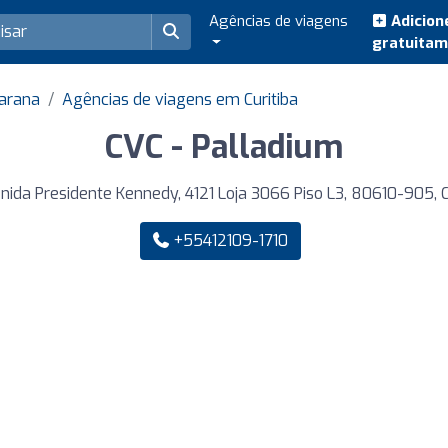
Agências de viagens
Adicion
gratuita
Parana
Agências de viagens em Curitiba
CVC - Palladium
ida Presidente Kennedy, 4121 Loja 3066 Piso L3, 80610-905, C
+55412109-1710