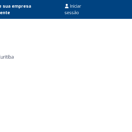
e sua empresa
Iniciar
mente
sessão
uritiba