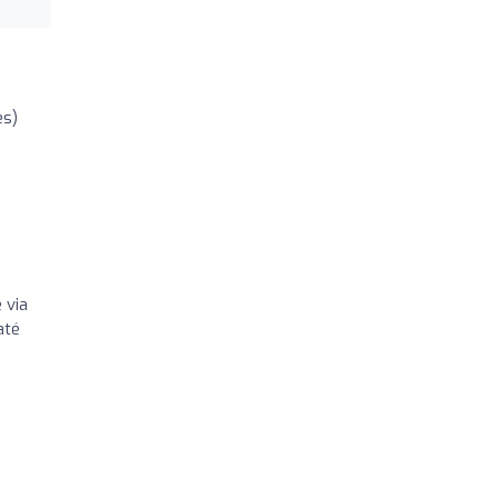
es)
 via
até