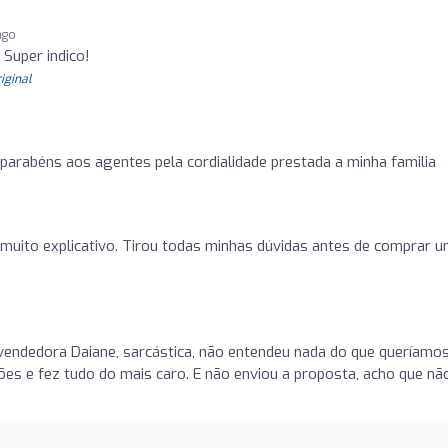
ago
 Super indico!
riginal
parabéns aos agentes pela cordialidade prestada a minha familia
 muito explicativo. Tirou todas minhas dúvidas antes de comprar 
A vendedora Daiane, sarcástica, não entendeu nada do que queríamos
ções e fez tudo do mais caro. E não enviou a proposta, acho que nã