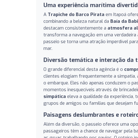
Uma experiência marítima diverti
A
Trapiche do Barco Pirata
em Itapoá ofere
combinando a beleza natural da
Baía da Bab
destacam consistentemente a
atmosfera al
transforma a navegação em uma verdadeira
passeio se torna uma atração imperdível par
mar.
Diversão temática e interação da 
O grande diferencial desta agência é o
compr
clientes elogiam frequentemente a simpatia, 
o embarque. Eles não apenas conduzem o pas
momentos inesquecíveis através de brincadeir
simpática
eleva a qualidade da experiência, 
grupos de amigos ou famílias que desejam fug
Paisagens deslumbrantes e roteir
Além da diversão, o passeio oferece uma opo
passageiros têm a chance de navegar pela ba
as gruas trabalhando nos navios. O roteiro i