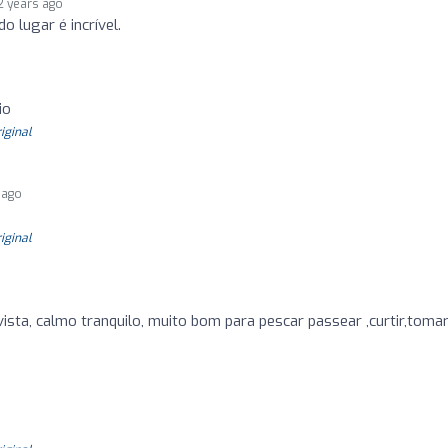
2 years ago
o lugar é incrível.
io
riginal
 ago
riginal
vista, calmo tranquilo, muito bom para pescar passear ,curtir,toma