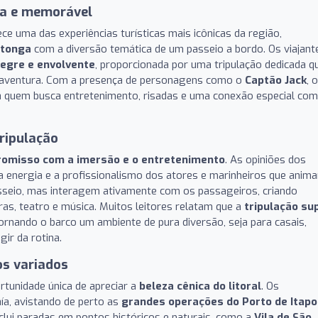
da e memorável
ce uma das experiências turísticas mais icônicas da região,
itonga
com a diversão temática de um passeio a bordo. Os viajant
egre e envolvente
, proporcionada por uma tripulação dedicada q
 aventura. Com a presença de personagens como o
Captão Jack
, o
a quem busca entretenimento, risadas e uma conexão especial com
tripulação
omisso com a imersão e o entretenimento
. As opiniões dos
a energia e a profissionalismo dos atores e marinheiros que anim
seio, mas interagem ativamente com os passageiros, criando
as, teatro e música. Muitos leitores relatam que a
tripulação su
tornando o barco um ambiente de pura diversão, seja para casais,
ir da rotina.
os variados
rtunidade única de apreciar a
beleza cênica do litoral
. Os
ía, avistando de perto as
grandes operações do Porto de Itap
nclui paradas em pontos históricos e naturais, como a
Vila de São