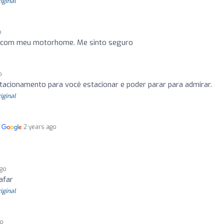
riginal
o
ai com meu motorhome. Me sinto seguro
o
stacionamento para você estacionar e poder parar para admirar.
riginal
m
2 years ago
ago
afar
riginal
go