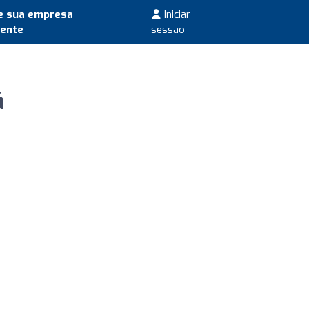
e sua empresa
Iniciar
mente
sessão
á