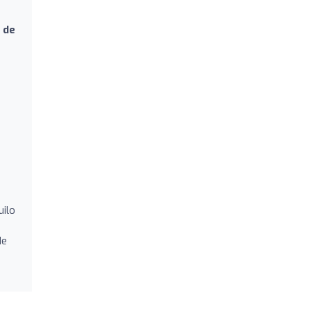
 de
uilo
de